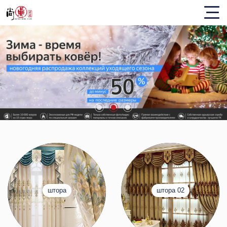
штора
штора 02