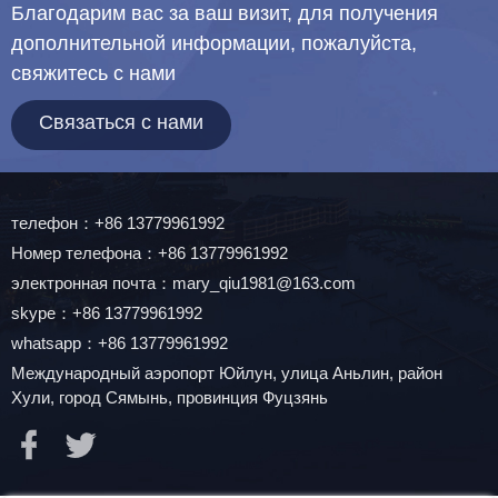
Благодарим вас за ваш визит, для получения
дополнительной информации, пожалуйста,
свяжитесь с нами
Связаться с нами
телефон：+86 13779961992
Номер телефона：+86 13779961992
электронная почта：mary_qiu1981@163.com
skype：+86 13779961992
whatsapp：+86 13779961992
Международный аэропорт Юйлун, улица Аньлин, район
Хули, город Сямынь, провинция Фуцзянь