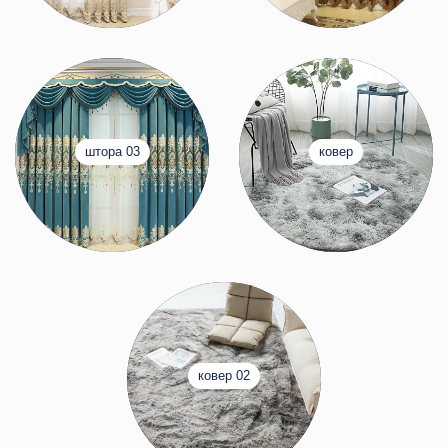
штора 03
ковер
ковер 02